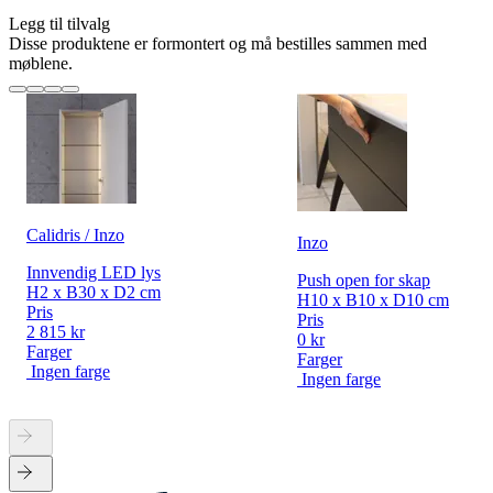
Legg til tilvalg
Disse produktene er formontert og må bestilles sammen med
møblene.
Calidris / Inzo
Inzo
Innvendig LED lys
Push open for skap
H2 x B30 x D2 cm
H10 x B10 x D10 cm
Pris
Pris
2 815 kr
0 kr
Farger
Farger
Ingen farge
Ingen farge