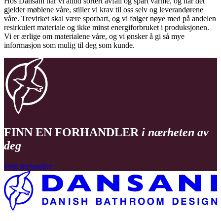
Hos Dansani har vi alltid sortert avfall og spart varme, og når det
gjelder møblene våre, stiller vi krav til oss selv og leverandørene
våre. Trevirket skal være sporbart, og vi følger nøye med på andelen
resirkulert materiale og ikke minst energiforbruket i produksjonen.
Vi er ærlige om materialene våre, og vi ønsker å gi så mye
informasjon som mulig til deg som kunde.
FINN EN FORHANDLER
i nærheten av
deg
Finn forhandler