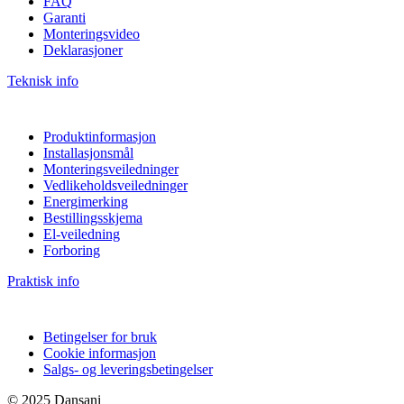
FAQ
Garanti
Monteringsvideo
Deklarasjoner
Teknisk info
Produktinformasjon
Installasjonsmål
Monteringsveiledninger
Vedlikeholdsveiledninger
Energimerking
Bestillingsskjema
El-veiledning
Forboring
Praktisk info
Betingelser for bruk
Cookie informasjon
Salgs- og leveringsbetingelser
© 2025 Dansani