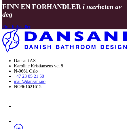
FINN EN FORHANDLER
i nærheten av
deg
Finn forhandler
Dansani AS
Karoline Kristiansens vei 8
N-0661 Oslo
+47 23 05 21 50
mail@dansani.no
NO961621615