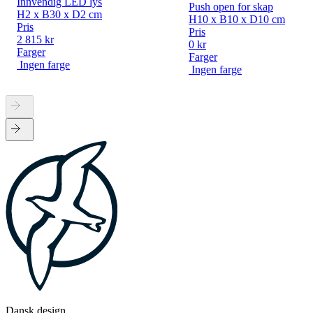
Innvendig LED lys
Push open for skap
H2 x B30 x D2 cm
H10 x B10 x D10 cm
Pris
Pris
2 815 kr
0 kr
Farger
Farger
Ingen farge
Ingen farge
Dansk design