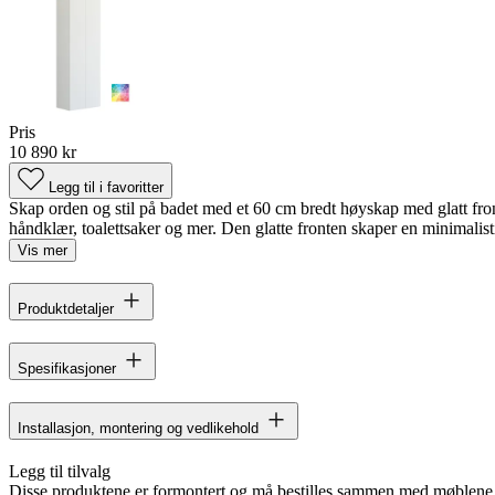
Pris
10 890 kr
Legg til i favoritter
Skap orden og stil på badet med et 60 cm bredt høyskap med glatt fron
håndklær, toalettsaker og mer. Den glatte fronten skaper en minimalisti
Vis mer
Produktdetaljer
Spesifikasjoner
Installasjon, montering og vedlikehold
Legg til tilvalg
Disse produktene er formontert og må bestilles sammen med møblene