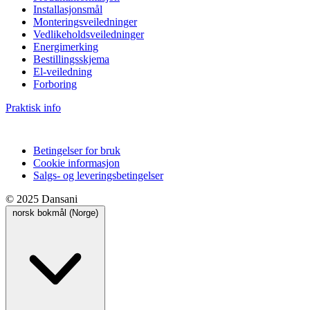
Installasjonsmål
Monteringsveiledninger
Vedlikeholdsveiledninger
Energimerking
Bestillingsskjema
El-veiledning
Forboring
Praktisk info
Betingelser for bruk
Cookie informasjon
Salgs- og leveringsbetingelser
© 2025 Dansani
norsk bokmål (Norge)