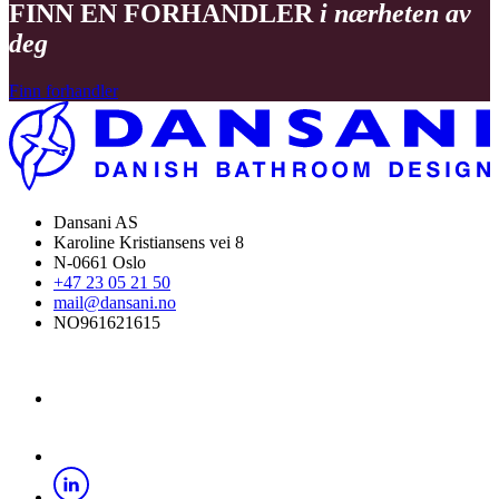
FINN EN FORHANDLER
i nærheten av
deg
Finn forhandler
Dansani AS
Karoline Kristiansens vei 8
N-0661 Oslo
+47 23 05 21 50
mail@dansani.no
NO961621615