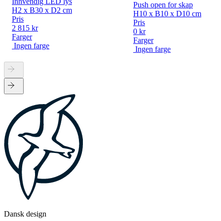
Innvendig LED lys
Push open for skap
H2 x B30 x D2 cm
H10 x B10 x D10 cm
Pris
Pris
2 815 kr
0 kr
Farger
Farger
Ingen farge
Ingen farge
Dansk design