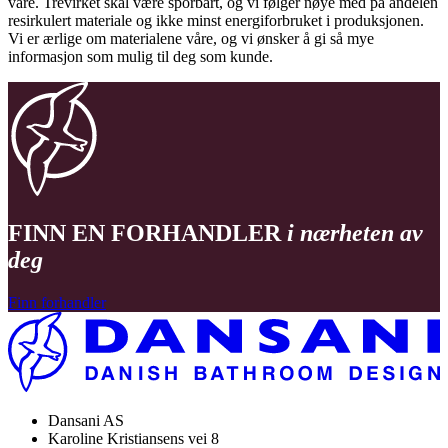
våre. Trevirket skal være sporbart, og vi følger nøye med på andelen
resirkulert materiale og ikke minst energiforbruket i produksjonen.
Vi er ærlige om materialene våre, og vi ønsker å gi så mye
informasjon som mulig til deg som kunde.
FINN EN FORHANDLER
i nærheten av
deg
Finn forhandler
Dansani AS
Karoline Kristiansens vei 8