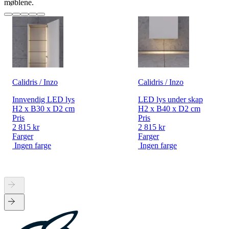
møblene.
Calidris / Inzo
Calidris / Inzo
Innvendig LED lys
LED lys under skap
H2 x B30 x D2 cm
H2 x B40 x D2 cm
Pris
Pris
2 815 kr
2 815 kr
Farger
Farger
Ingen farge
Ingen farge