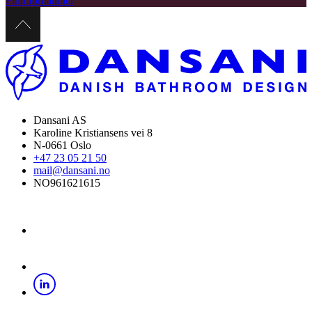
Finn forhandler
Dansani AS
Karoline Kristiansens vei 8
N-0661 Oslo
+47 23 05 21 50
mail@dansani.no
NO961621615