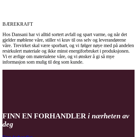
BÆREKRAFT
Hos Dansani har vi alltid sortert avfall og spart varme, og når det
gjelder møblene våre, stiller vi krav til oss selv og leverandørene
våre. Trevirket skal være sporbart, og vi følger nøye med på andelen
resirkulert materiale og ikke minst energiforbruket i produksjonen.
Vi er ærlige om materialene våre, og vi ønsker å gi så mye
informasjon som mulig til deg som kunde.
FINN EN FORHANDLER
i nærheten av
deg