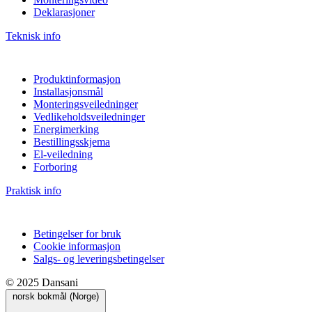
Deklarasjoner
Teknisk info
Produktinformasjon
Installasjonsmål
Monteringsveiledninger
Vedlikeholdsveiledninger
Energimerking
Bestillingsskjema
El-veiledning
Forboring
Praktisk info
Betingelser for bruk
Cookie informasjon
Salgs- og leveringsbetingelser
© 2025 Dansani
norsk bokmål (Norge)