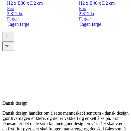
H2 x B30 x D2 cm
H2 x B40 x D2 cm
Pris
Pris
2 815 kr
2 815 kr
Farger
Farger
Ingen farge
Ingen farge
Dansk design
Dansk design handler om å sette mennesket i sentrum - dansk design
gjør hverdagen enklere, og det er vakkert og enkelt å se på. For
Dansani er det dette som kjennetegner designen vår. Det skal være
en fryd for øyet, det skal fungere uanstrengt og det skal føles som å