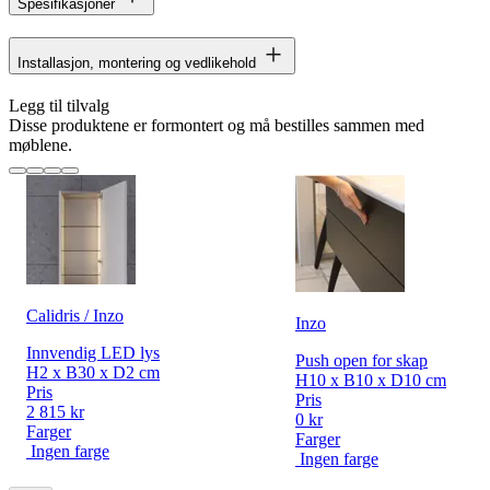
Spesifikasjoner
Installasjon, montering og vedlikehold
Legg til tilvalg
Disse produktene er formontert og må bestilles sammen med
møblene.
Calidris / Inzo
Inzo
Innvendig LED lys
Push open for skap
H2 x B30 x D2 cm
H10 x B10 x D10 cm
Pris
Pris
2 815 kr
0 kr
Farger
Farger
Ingen farge
Ingen farge