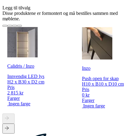
Legg til tilvalg
Disse produktene er formontert og må bestilles sammen med
møblene.
Calidris / Inzo
Inzo
Innvendig LED lys
Push open for skap
H2 x B30 x D2 cm
H10 x B10 x D10 cm
Pris
Pris
2 815 kr
0 kr
Farger
Farger
Ingen farge
Ingen farge