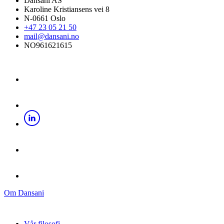
Dansani AS
Karoline Kristiansens vei 8
N-0661 Oslo
+47 23 05 21 50
mail@dansani.no
NO961621615
Om Dansani
Vår filosofi