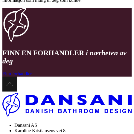
informasjon som mulig til deg som kunde.
FINN EN FORHANDLER
i nærheten av
deg
Finn forhandler
Dansani AS
Karoline Kristiansens vei 8