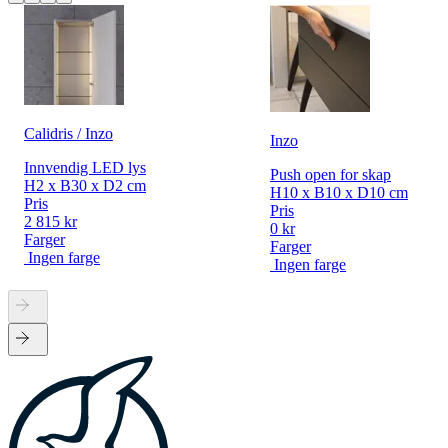
Calidris / Inzo
Inzo
Innvendig LED lys
Push open for skap
H2 x B30 x D2 cm
H10 x B10 x D10 cm
Pris
Pris
2 815 kr
0 kr
Farger
Farger
Ingen farge
Ingen farge