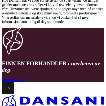
Hos Dansani har vi alltid sortert avfall og spart varme, og når det
gjelder møblene våre, stiller vi krav til oss selv og leverandørene
våre. Trevirket skal være sporbart, og vi følger nøye med på andelen
resirkulert materiale og ikke minst energiforbruket i produksjonen.
Vi er ærlige om materialene våre, og vi ønsker å gi så mye
informasjon som mulig til deg som kunde.
FINN EN FORHANDLER
i nærheten av
deg
Finn forhandler