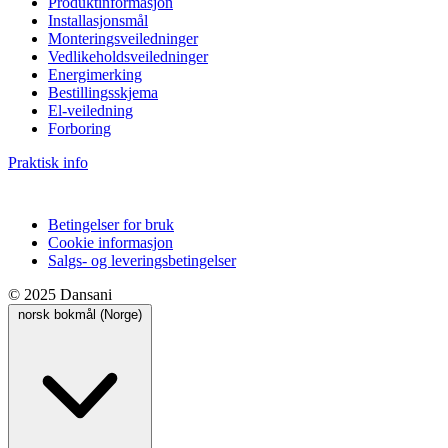
Produktinformasjon
Installasjonsmål
Monteringsveiledninger
Vedlikeholdsveiledninger
Energimerking
Bestillingsskjema
El-veiledning
Forboring
Praktisk info
Betingelser for bruk
Cookie informasjon
Salgs- og leveringsbetingelser
© 2025 Dansani
norsk bokmål (Norge)