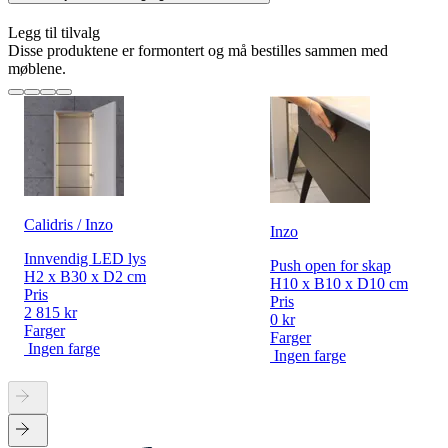
Legg til tilvalg
Disse produktene er formontert og må bestilles sammen med
møblene.
Calidris / Inzo
Inzo
Innvendig LED lys
Push open for skap
H2 x B30 x D2 cm
H10 x B10 x D10 cm
Pris
Pris
2 815 kr
0 kr
Farger
Farger
Ingen farge
Ingen farge