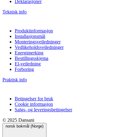
Deklarasjoner
Teknisk info
Produktinformasjon
Installasjonsmål
Monteringsveiledninger
Vedlikeholdsveiledninger
Energimerking
Bestillingsskjema
El-veiledning
Forboring
Praktisk info
Betingelser for bruk
Cookie informasjon
Salgs- og leveringsbetingelser
© 2025 Dansani
norsk bokmål (Norge)