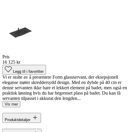
Pris
16 125 kr
Legg til i favoritter
Vi er stolte av å presentere Form glassservant, der eksepsjonell
eleganse møter skreddersydd design. Med en dybde på 40 cm er
denne servanten ikke bare et lekkert element på badet, men også en
praktisk løsning hvis du har begrenset plass på badet. Du kan få
servanten tilpasset i akkurat den lengden...
Vis mer
Produktdetaljer