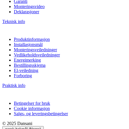
Garanti
Monteringsvideo
Deklarasjoner
Teknisk info
Produktinformasjon
Installasjonsmål
Monteringsveiledninger
Vedlikeholdsveiledninger
Energimerking
Bestillingsskjema
El-veiledning
Forboring
Praktisk info
Betingelser for bruk
Cookie informasjon
Salgs- og leveringsbetingelser
© 2025 Dansani