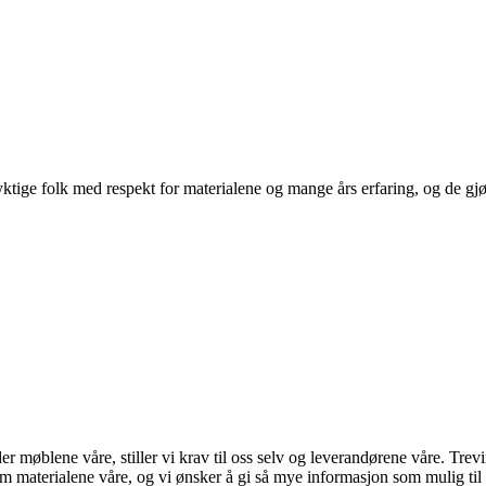
ige folk med respekt for materialene og mange års erfaring, og de gjør d
der møblene våre, stiller vi krav til oss selv og leverandørene våre. Tre
 om materialene våre, og vi ønsker å gi så mye informasjon som mulig t