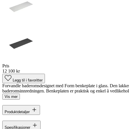
Pris
12 100 kr
Legg til i favoritter
Forvandle baderomsdesignet med Form benkeplate i glass. Den lakkerte ba
baderomsinnredningen. Benkeplaten er praktisk og enkel å vedlikehold
Vis mer
Produktdetaljer
Spesifikasjoner