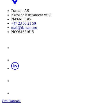
Dansani AS
Karoline Kristiansens vei 8
N-0661 Oslo
+47 23 05 21 50
mail@dansani.no
NO961621615
Om Dansani