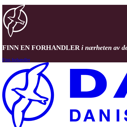
FINN EN FORHANDLER
i nærheten av d
Finn forhandler