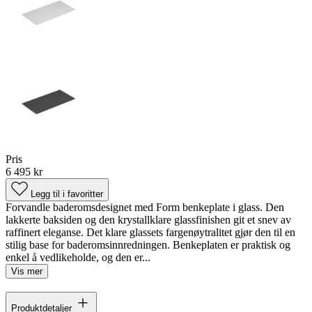
Pris
6 495 kr
Legg til i favoritter
Forvandle baderomsdesignet med Form benkeplate i glass. Den
lakkerte baksiden og den krystallklare glassfinishen git et snev av
raffinert eleganse. Det klare glassets fargenøytralitet gjør den til en
stilig base for baderomsinnredningen. Benkeplaten er praktisk og
enkel å vedlikeholde, og den er...
Vis mer
Produktdetaljer