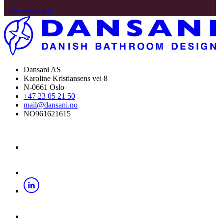
Finn forhandler
Dansani AS
Karoline Kristiansens vei 8
N-0661 Oslo
+47 23 05 21 50
mail@dansani.no
NO961621615