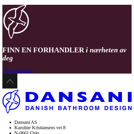
FINN EN FORHANDLER
i nærheten av
deg
Finn forhandler
Dansani AS
Karoline Kristiansens vei 8
N-0661 Oslo