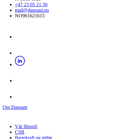
+47 23 05 21 50
mail@dansani.no
NO961621615
Om Dansani
Vår filosofi
CSR
Bærekraft og miljø