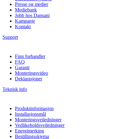
Presse og medier
Mediebank
Jobb hos Dansani
Kampanje
Kontakt
Support
Finn forhandler
FAQ
Garanti
Monteringsvideo
Deklarasjoner
Teknisk info
Produktinformasjon
Installasjonsmål
Monteringsveiledninger
Vedlikeholdsveiledninger
Energimerking
Bestillingsskjema