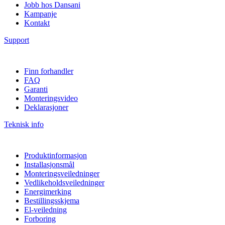
Jobb hos Dansani
Kampanje
Kontakt
Support
Finn forhandler
FAQ
Garanti
Monteringsvideo
Deklarasjoner
Teknisk info
Produktinformasjon
Installasjonsmål
Monteringsveiledninger
Vedlikeholdsveiledninger
Energimerking
Bestillingsskjema
El-veiledning
Forboring