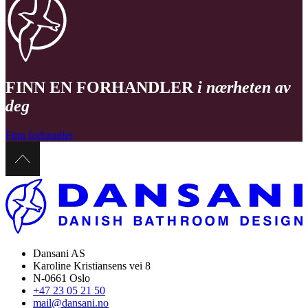
FINN EN FORHANDLER
i nærheten av
deg
Finn forhandler
Dansani AS
Karoline Kristiansens vei 8
N-0661 Oslo
+47 23 05 21 50
mail@dansani.no