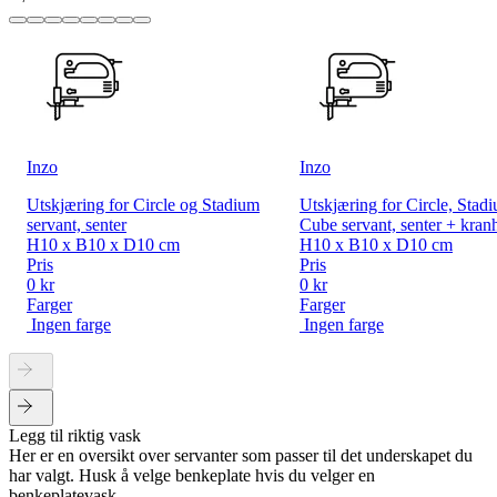
Inzo
Inzo
Utskjæring for Circle og Stadium
Utskjæring for Circle, Stad
servant, senter
Cube servant, senter + kranh
H10 x B10 x D10 cm
H10 x B10 x D10 cm
Pris
Pris
0 kr
0 kr
Farger
Farger
Ingen farge
Ingen farge
Legg til riktig vask
Her er en oversikt over servanter som passer til det underskapet du
har valgt. Husk å velge benkeplate hvis du velger en
benkeplatevask.