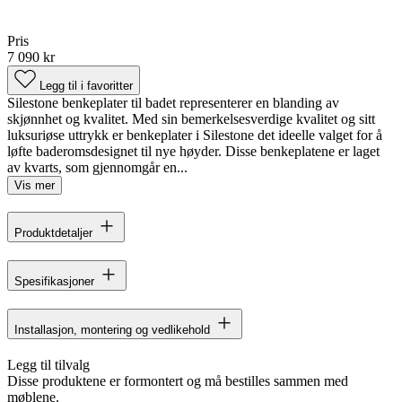
Pris
7 090 kr
Legg til i favoritter
Silestone benkeplater til badet representerer en blanding av
skjønnhet og kvalitet. Med sin bemerkelsesverdige kvalitet og sitt
luksuriøse uttrykk er benkeplater i Silestone det ideelle valget for å
løfte baderomsdesignet til nye høyder. Disse benkeplatene er laget
av kvarts, som gjennomgår en...
Vis mer
Produktdetaljer
Spesifikasjoner
Installasjon, montering og vedlikehold
Legg til tilvalg
Disse produktene er formontert og må bestilles sammen med
møblene.