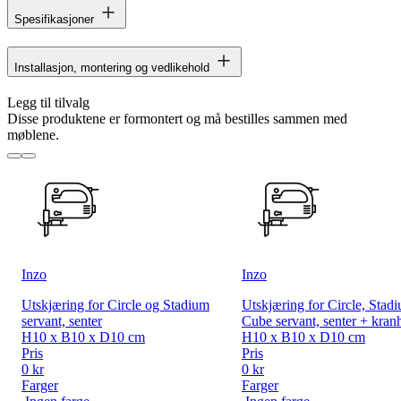
Spesifikasjoner
Installasjon, montering og vedlikehold
Legg til tilvalg
Disse produktene er formontert og må bestilles sammen med
møblene.
Inzo
Inzo
Utskjæring for Circle og Stadium
Utskjæring for Circle, Stad
servant, senter
Cube servant, senter + kranh
H10 x B10 x D10 cm
H10 x B10 x D10 cm
Pris
Pris
0 kr
0 kr
Farger
Farger