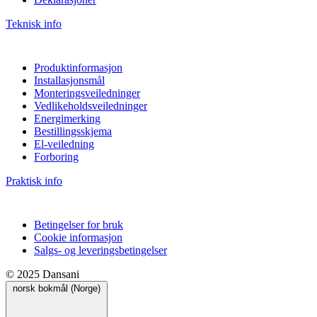
Teknisk info
Produktinformasjon
Installasjonsmål
Monteringsveiledninger
Vedlikeholdsveiledninger
Energimerking
Bestillingsskjema
El-veiledning
Forboring
Praktisk info
Betingelser for bruk
Cookie informasjon
Salgs- og leveringsbetingelser
© 2025 Dansani
norsk bokmål (Norge)