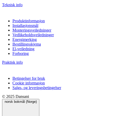
Teknisk info
Produktinformasjon
Installasjonsmål
Monteringsveiledninger
Vedlikeholdsveiledninger
Energimerking
Bestillingsskjema
El-veiledning
Forboring
Praktisk info
Betingelser for bruk
Cookie informasjon
Salgs- og leveringsbetingelser
© 2025 Dansani
norsk bokmål (Norge)