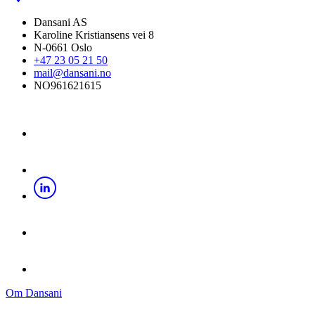
Dansani AS
Karoline Kristiansens vei 8
N-0661 Oslo
+47 23 05 21 50
mail@dansani.no
NO961621615
Om Dansani