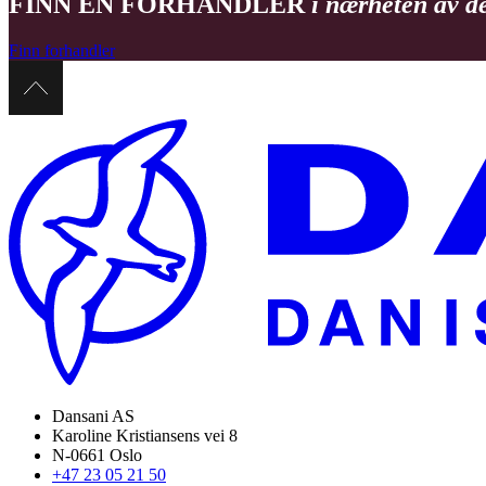
FINN EN FORHANDLER
i nærheten av d
Finn forhandler
Dansani AS
Karoline Kristiansens vei 8
N-0661 Oslo
+47 23 05 21 50