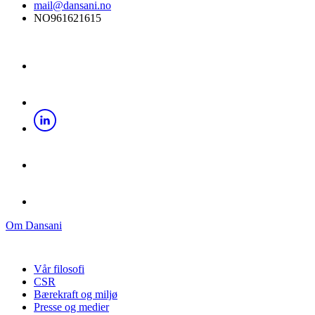
mail@dansani.no
NO961621615
Om Dansani
Vår filosofi
CSR
Bærekraft og miljø
Presse og medier