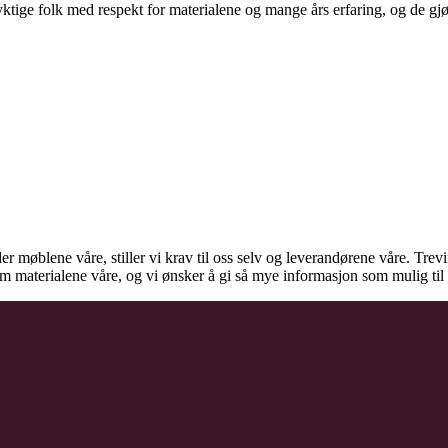
ige folk med respekt for materialene og mange års erfaring, og de gjør d
der møblene våre, stiller vi krav til oss selv og leverandørene våre. Tre
 om materialene våre, og vi ønsker å gi så mye informasjon som mulig t