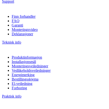
Support
Finn forhandler
FAQ
Garanti
Monteringsvideo
Deklarasjoner
Teknisk info
Produktinformasjon
Installasjonsmål
Monteringsveiledninger
Vedlikeholdsveiledninger
Energimerking
Bestillingsskjema
El-veiledning
Forboring
Praktisk info