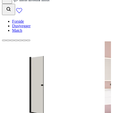
Forside
Dusjvegger
Match