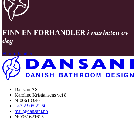
FINN EN FORHANDLER
i nærheten av
deg
Finn forhandler
Dansani AS
Karoline Kristiansens vei 8
N-0661 Oslo
+47 23 05 21 50
mail@dansani.no
NO961621615