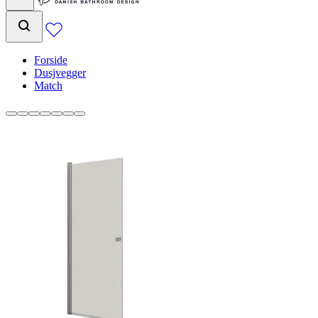
Forside
Dusjvegger
Match