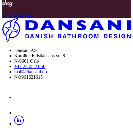
deg
Finn forhandler
Dansani AS
Karoline Kristiansens vei 8
N-0661 Oslo
+47 23 05 21 50
mail@dansani.no
NO961621615