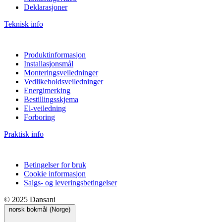
Deklarasjoner
Teknisk info
Produktinformasjon
Installasjonsmål
Monteringsveiledninger
Vedlikeholdsveiledninger
Energimerking
Bestillingsskjema
El-veiledning
Forboring
Praktisk info
Betingelser for bruk
Cookie informasjon
Salgs- og leveringsbetingelser
© 2025 Dansani
norsk bokmål (Norge)