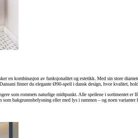
r en kombinasjon av funksjonalitet og estetikk. Med sin store diameter
nsani finner du elegante Ø90-speil i dansk design, hvor kvalitet, hold
ungere som rommets naturlige midtpunkt. Alle speilene i sortimentet er 
ten som bakgrunnsbelysning eller med lys i rammen – og noen varianter ha