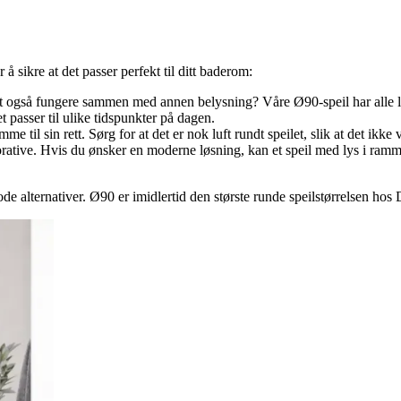
 å sikre at det passer perfekt til ditt baderom:
peilet også fungere sammen med annen belysning? Våre Ø90-speil har al
et passer til ulike tidspunkter på dagen.
 til sin rett. Sørg for at det er nok luft rundt speilet, slik at det ikk
orative. Hvis du ønsker en moderne løsning, kan et speil med lys i ra
 alternativer. Ø90 er imidlertid den største runde speilstørrelsen hos D