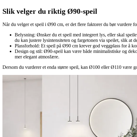
Slik velger du riktig Ø90-speil
Når du velger et speil i Ø90 cm, er det flere faktorer du bør vurdere for
Belysning: Ønsker du et speil med integrert lys, eller skal s
du kan justere lysintensiteten og fargetonen via speilet, slik at d
Plassforhold: Et speil på Ø90 cm krever god veggplass for å komme
Design og stil: Ø90-speil kan være både minimalistiske og dek
mer elegant atmosfære.
Dersom du vurderer et enda større speil, kan Ø100 eller Ø110 være gode