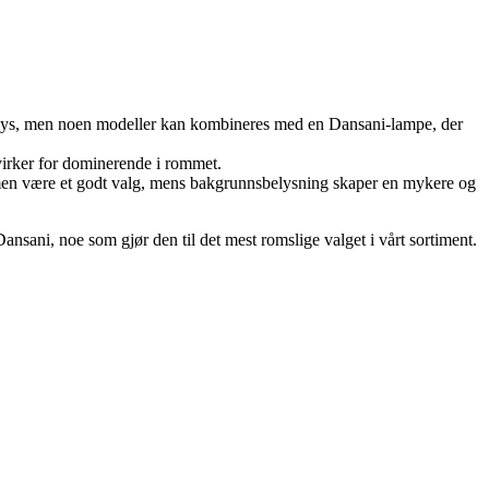
le lys, men noen modeller kan kombineres med en Dansani-lampe, der
e virker for dominerende i rommet.
mmen være et godt valg, mens bakgrunnsbelysning skaper en mykere og
ansani, noe som gjør den til det mest romslige valget i vårt sortiment.