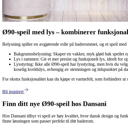
Ø90-speil med lys – kombinerer funksjonali
Belysning spiller en avgjørende rolle på baderommet, og et speil med in
Bakgrunnsbelysning: Skaper en vakker, myk glød bak speilet og
Lys i rammen: Gir et mer presist og funksjonelt lys, ideelt for
Lysstyring: Ikke alle Ø90-speil har lysstyring, men hvis du velg
koselig kveldslys, avhengig av stemningen og tidspunktet på d
For ekstra funksjonalitet kan du kjøpe et varmefelt, som forhindrer at s
Bli inspirert
Finn ditt nye Ø90-speil hos Dansani
Hos Dansani tilbyr vi speil av høy kvalitet, hvor dansk design og funk
finne løsningen som passer perfekt til ditt baderom.