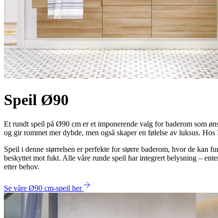
Speil Ø90
Et rundt speil på Ø90 cm er et imponerende valg for baderom som ønske
og gir rommet mer dybde, men også skaper en følelse av luksus. Hos Da
Speil i denne størrelsen er perfekte for større baderom, hvor de kan f
beskyttet mot fukt. Alle våre runde speil har integrert belysning – en
etter behov.
Se våre Ø90 cm-speil her