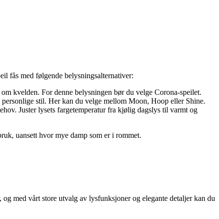
peil fås med følgende belysningsalternativer:
g om kvelden. For denne belysningen bør du velge Corona-speilet.
in personlige stil. Her kan du velge mellom Moon, Hoop eller Shine.
ov. Juster lysets fargetemperatur fra kjølig dagslys til varmt og
til bruk, uansett hvor mye damp som er i rommet.
, og med vårt store utvalg av lysfunksjoner og elegante detaljer kan du