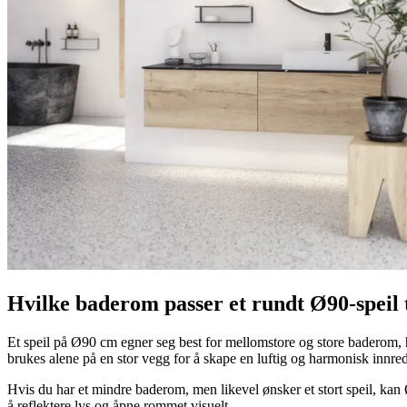
Hvilke baderom passer et rundt Ø90-speil t
Et speil på Ø90 cm egner seg best for mellomstore og store baderom, h
brukes alene på en stor vegg for å skape en luftig og harmonisk innre
Hvis du har et mindre baderom, men likevel ønsker et stort speil, kan 
å reflektere lys og åpne rommet visuelt.