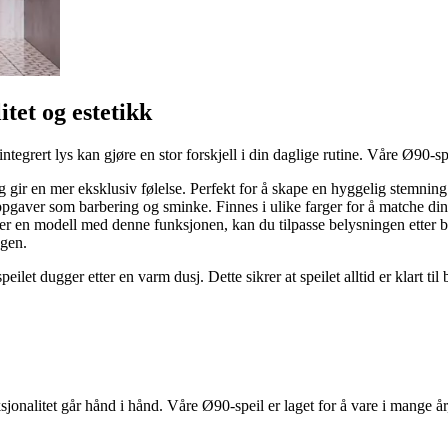
tet og estetikk
tegrert lys kan gjøre en stor forskjell i din daglige rutine. Våre Ø90-s
 gir en mer eksklusiv følelse. Perfekt for å skape en hyggelig stemnin
 oppgaver som barbering og sminke. Finnes i ulike farger for å matche d
er en modell med denne funksjonen, kan du tilpasse belysningen etter beh
agen.
peilet dugger etter en varm dusj. Dette sikrer at speilet alltid er klart 
sjonalitet går hånd i hånd. Våre Ø90-speil er laget for å vare i mange år