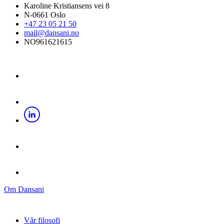
Karoline Kristiansens vei 8
N-0661 Oslo
+47 23 05 21 50
mail@dansani.no
NO961621615
Om Dansani
Vår filosofi