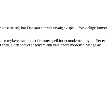
assisk stil, har Dansani et bredt utvalg av speil i forskjellige former
n mykere estetikk, et firkantet speil for et moderne uttrykk eller et
dt speil, siden speilet er høyere enn våre andre modeller. Mange av