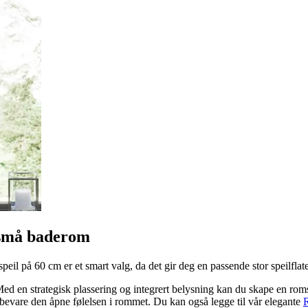
r små baderom
speil på 60 cm er et smart valg, da det gir deg en passende stor speilfla
t. Med en strategisk plassering og integrert belysning kan du skape en ro
 bevare den åpne følelsen i rommet. Du kan også legge til vår elegante
R