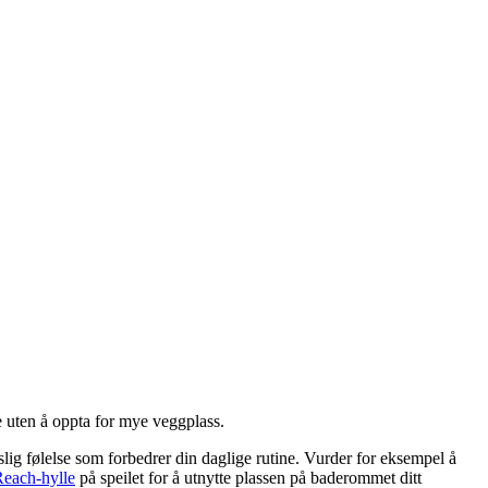
te uten å oppta for mye veggplass.
mslig følelse som forbedrer din daglige rutine. Vurder for eksempel å
each-hylle
på speilet for å utnytte plassen på baderommet ditt