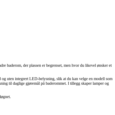
mindre baderom, der plassen er begrenset, men hvor du likevel ønsker et
d og uten integrert LED-belysning, slik at du kan velge en modell som
sning til daglige gjøremål på baderommet. I tillegg skaper lamper og
 døgnet.