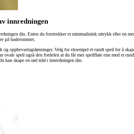
 av innredningen
ningen din. Enten du foretrekker et minimalistisk uttrykk eller en mer kl
være på baderommet.
og oppbevaringsløsninger. Velg for eksempel et rundt speil for å skape e
ar ovale speil også den fordelen at du får mer speilflate enn med et run
t du kan skape en rød tråd i innredningen din.