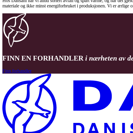
Hos Dansani har vi alltid sortert avfall og spart varme, og når det gjel
materiale og ikke minst energiforbruket i produksjonen. Vi er ærlige
FINN EN FORHANDLER
i nærheten av d
Finn forhandler