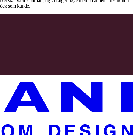
virket skal være sporbart, og vi følger nøye med på andelen resirkulert
il deg som kunde.