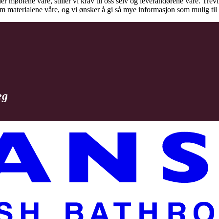
der møblene våre, stiller vi krav til oss selv og leverandørene våre. Tre
 om materialene våre, og vi ønsker å gi så mye informasjon som mulig t
eg