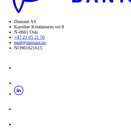
Dansani AS
Karoline Kristiansens vei 8
N-0661 Oslo
+47 23 05 21 50
mail@dansani.no
NO961621615