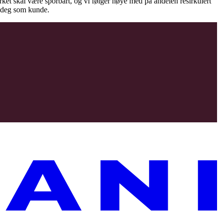
virket skal være sporbart, og vi følger nøye med på andelen resirkulert
il deg som kunde.