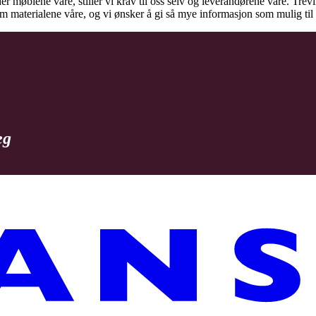
der møblene våre, stiller vi krav til oss selv og leverandørene våre. Tre
 om materialene våre, og vi ønsker å gi så mye informasjon som mulig t
eg