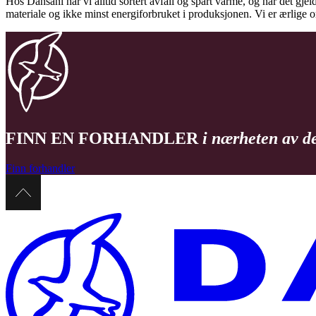
Hos Dansani har vi alltid sortert avfall og spart varme, og når det gjel
materiale og ikke minst energiforbruket i produksjonen. Vi er ærlige
FINN EN FORHANDLER
i nærheten av d
Finn forhandler