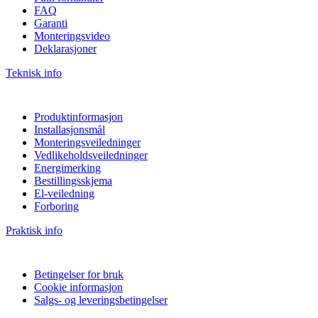
FAQ
Garanti
Monteringsvideo
Deklarasjoner
Teknisk info
Produktinformasjon
Installasjonsmål
Monteringsveiledninger
Vedlikeholdsveiledninger
Energimerking
Bestillingsskjema
El-veiledning
Forboring
Praktisk info
Betingelser for bruk
Cookie informasjon
Salgs- og leveringsbetingelser