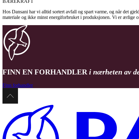
BÆREKRAFT
Hos Dansani har vi alltid sortert avfall og spart varme, og når det gjel
materiale og ikke minst energiforbruket i produksjonen. Vi er ærlige
FINN EN FORHANDLER
i nærheten av d
Finn forhandler