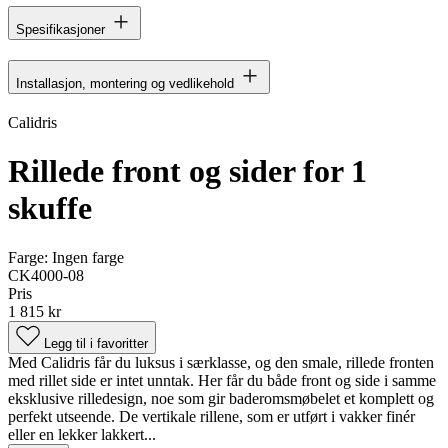
Spesifikasjoner
Installasjon, montering og vedlikehold
Calidris
Rillede front og sider for 1
skuffe
Farge:
Ingen farge
CK4000-08
Pris
1 815 kr
Legg til i favoritter
Med Calidris får du luksus i særklasse, og den smale, rillede fronten
med rillet side er intet unntak. Her får du både front og side i samme
eksklusive rilledesign, noe som gir baderomsmøbelet et komplett og
perfekt utseende. De vertikale rillene, som er utført i vakker finér
eller en lekker lakkert...