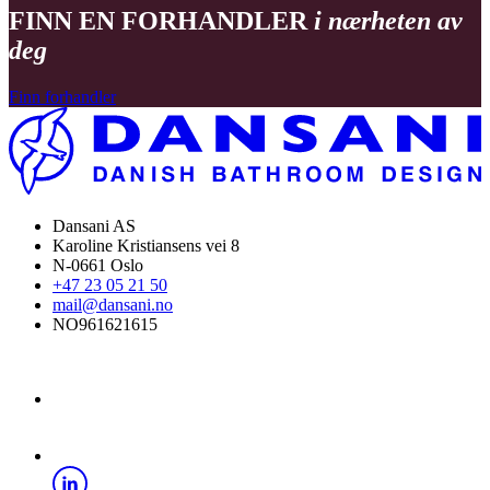
FINN EN FORHANDLER
i nærheten av
deg
Finn forhandler
Dansani AS
Karoline Kristiansens vei 8
N-0661 Oslo
+47 23 05 21 50
mail@dansani.no
NO961621615