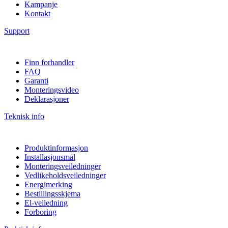
Kampanje
Kontakt
Support
Finn forhandler
FAQ
Garanti
Monteringsvideo
Deklarasjoner
Teknisk info
Produktinformasjon
Installasjonsmål
Monteringsveiledninger
Vedlikeholdsveiledninger
Energimerking
Bestillingsskjema
El-veiledning
Forboring