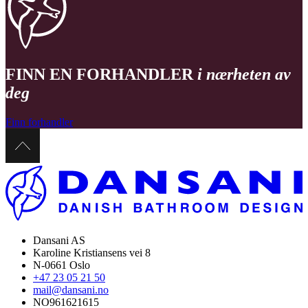
FINN EN FORHANDLER
i nærheten av
deg
Finn forhandler
Dansani AS
Karoline Kristiansens vei 8
N-0661 Oslo
+47 23 05 21 50
mail@dansani.no
NO961621615