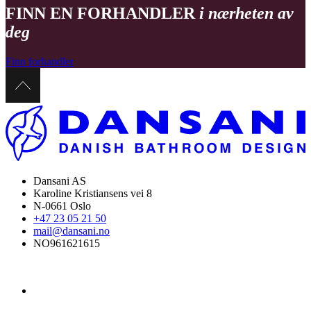
FINN EN FORHANDLER
i nærheten av
deg
Finn forhandler
Dansani AS
Karoline Kristiansens vei 8
N-0661 Oslo
+47 23 05 21 50
mail@dansani.no
NO961621615