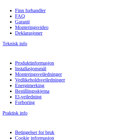
Finn forhandler
FAQ
Garanti
Monteringsvideo
Deklarasjoner
Teknisk info
Produktinformasjon
Installasjonsmål
Monteringsveiledninger
Vedlikeholdsveiledninger
Energimerking
Bestillingsskjema
El-veiledning
Forboring
Praktisk info
Betingelser for bruk
Cookie informasjon