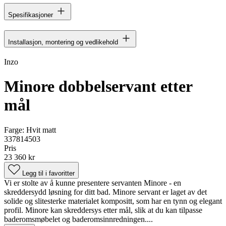
Spesifikasjoner
Installasjon, montering og vedlikehold
Inzo
Minore dobbelservant etter
mål
Farge:
Hvit matt
337814503
Pris
23 360 kr
Legg til i favoritter
Vi er stolte av å kunne presentere servanten Minore - en
skreddersydd løsning for ditt bad. Minore servant er laget av det
solide og slitesterke materialet kompositt, som har en tynn og elegant
profil. Minore kan skreddersys etter mål, slik at du kan tilpasse
baderomsmøbelet og baderomsinnredningen....