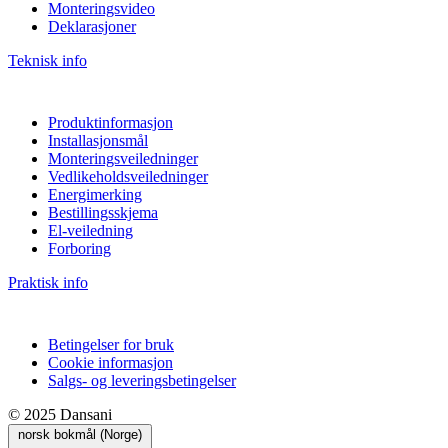
Monteringsvideo
Deklarasjoner
Teknisk info
Produktinformasjon
Installasjonsmål
Monteringsveiledninger
Vedlikeholdsveiledninger
Energimerking
Bestillingsskjema
El-veiledning
Forboring
Praktisk info
Betingelser for bruk
Cookie informasjon
Salgs- og leveringsbetingelser
© 2025 Dansani
norsk bokmål (Norge)