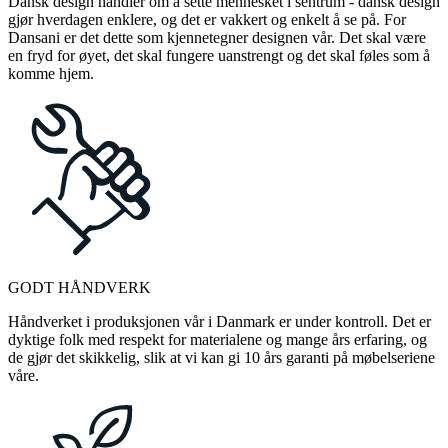
Dansk design handler om å sette mennesket i sentrum - dansk design
gjør hverdagen enklere, og det er vakkert og enkelt å se på. For
Dansani er det dette som kjennetegner designen vår. Det skal være
en fryd for øyet, det skal fungere uanstrengt og det skal føles som å
komme hjem.
GODT HÅNDVERK
Håndverket i produksjonen vår i Danmark er under kontroll. Det er
dyktige folk med respekt for materialene og mange års erfaring, og
de gjør det skikkelig, slik at vi kan gi 10 års garanti på møbelseriene
våre.