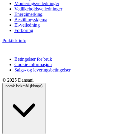
Monteringsveiledninger
Vedlikeholdsveiledninger
Energimerking
Bestillingsskjema
El-veiledning
Forboring
Praktisk info
Betingelser for bruk
Cookie informasjon
Salgs- og leveringsbetingelser
© 2025 Dansani
norsk bokmål (Norge)