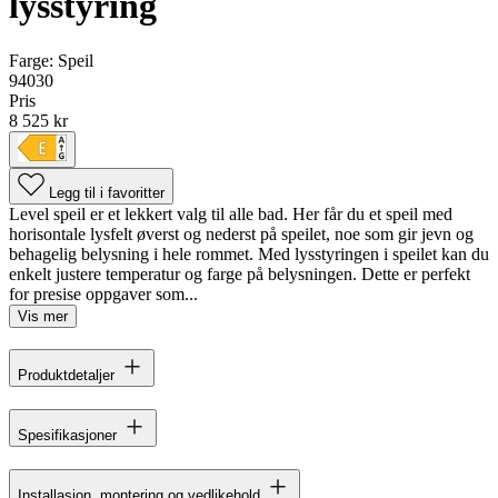
lysstyring
Farge:
Speil
94030
Pris
8 525 kr
Legg til i favoritter
Level speil er et lekkert valg til alle bad. Her får du et speil med
horisontale lysfelt øverst og nederst på speilet, noe som gir jevn og
behagelig belysning i hele rommet. Med lysstyringen i speilet kan du
enkelt justere temperatur og farge på belysningen. Dette er perfekt
for presise oppgaver som...
Vis mer
Produktdetaljer
Spesifikasjoner
Installasjon, montering og vedlikehold