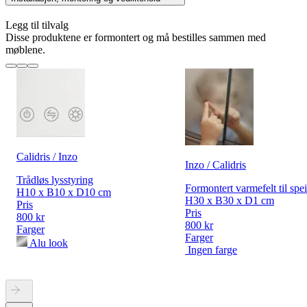
Legg til tilvalg
Disse produktene er formontert og må bestilles sammen med
møblene.
Calidris / Inzo
Inzo / Calidris
Trådløs lysstyring
Formontert varmefelt til spei
H10 x B10 x D10 cm
H30 x B30 x D1 cm
Pris
Pris
800 kr
800 kr
Farger
Farger
Alu look
Ingen farge