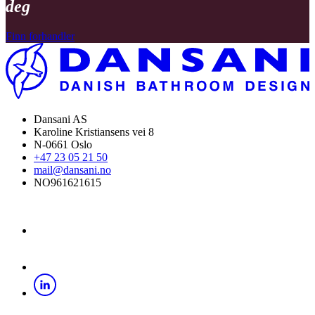
deg
Finn forhandler
Dansani AS
Karoline Kristiansens vei 8
N-0661 Oslo
+47 23 05 21 50
mail@dansani.no
NO961621615