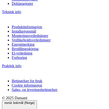
Deklarasjoner
Teknisk info
Produktinformasjon
Installasjonsmål
Monteringsveiledninger
Vedlikeholdsveiledninger
Energimerking
Bestillingsskjema
El-veiledning
Forboring
Praktisk info
Betingelser for bruk
Cookie informasjon
Salgs- og leveringsbetingelser
© 2025 Dansani
norsk bokmål (Norge)