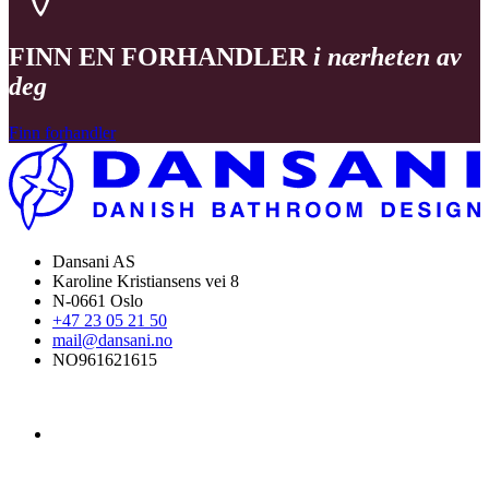
FINN EN FORHANDLER
i nærheten av
deg
Finn forhandler
Dansani AS
Karoline Kristiansens vei 8
N-0661 Oslo
+47 23 05 21 50
mail@dansani.no
NO961621615