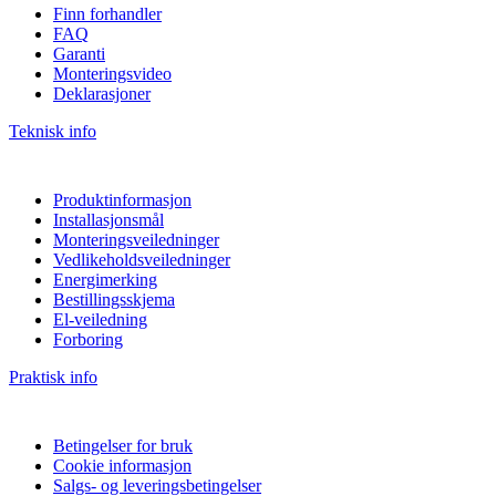
Finn forhandler
FAQ
Garanti
Monteringsvideo
Deklarasjoner
Teknisk info
Produktinformasjon
Installasjonsmål
Monteringsveiledninger
Vedlikeholdsveiledninger
Energimerking
Bestillingsskjema
El-veiledning
Forboring
Praktisk info
Betingelser for bruk
Cookie informasjon
Salgs- og leveringsbetingelser