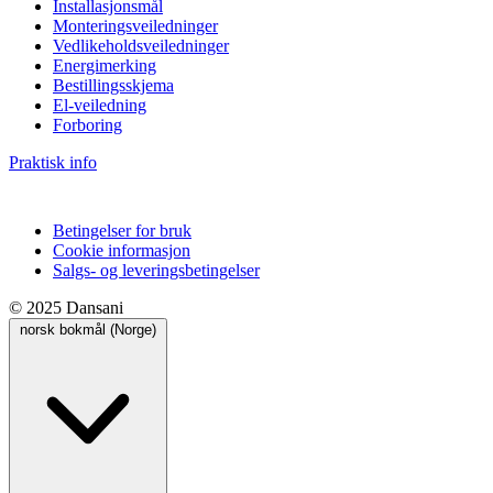
Installasjonsmål
Monteringsveiledninger
Vedlikeholdsveiledninger
Energimerking
Bestillingsskjema
El-veiledning
Forboring
Praktisk info
Betingelser for bruk
Cookie informasjon
Salgs- og leveringsbetingelser
© 2025 Dansani
norsk bokmål (Norge)