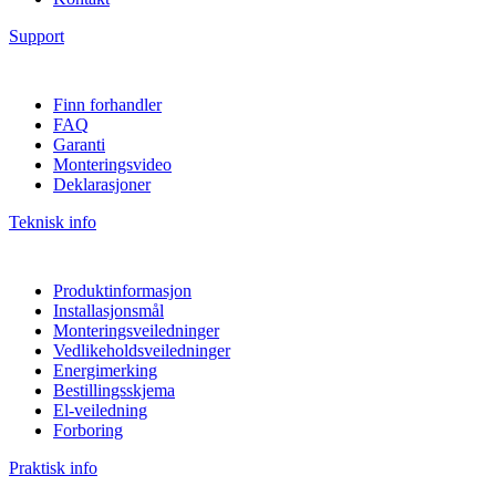
Support
Finn forhandler
FAQ
Garanti
Monteringsvideo
Deklarasjoner
Teknisk info
Produktinformasjon
Installasjonsmål
Monteringsveiledninger
Vedlikeholdsveiledninger
Energimerking
Bestillingsskjema
El-veiledning
Forboring
Praktisk info