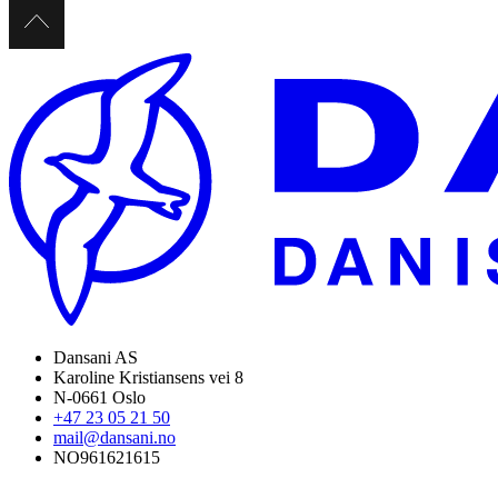
Dansani AS
Karoline Kristiansens vei 8
N-0661 Oslo
+47 23 05 21 50
mail@dansani.no
NO961621615