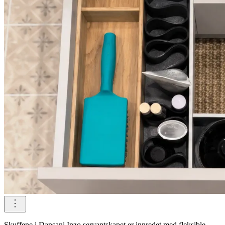
Skuffene i Dansani Inzo servantskapet er innredet med fleksible