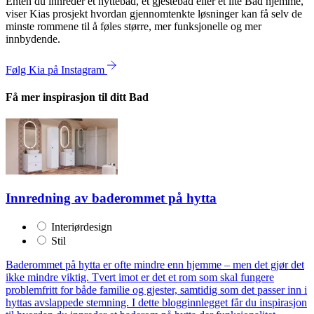
Enten du innreder et hyttebad, et gjestebad eller et lite Bad hjemme,
viser Kias prosjekt hvordan gjennomtenkte løsninger kan få selv de
minste rommene til å føles større, mer funksjonelle og mer
innbydende.
Følg Kia på Instagram
Få mer inspirasjon til ditt Bad
Innredning av baderommet på hytta
Interiørdesign
Stil
Baderommet på hytta er ofte mindre enn hjemme – men det gjør det
ikke mindre viktig. Tvert imot er det et rom som skal fungere
problemfritt for både familie og gjester, samtidig som det passer inn i
hyttas avslappede stemning. I dette blogginnlegget får du inspirasjon