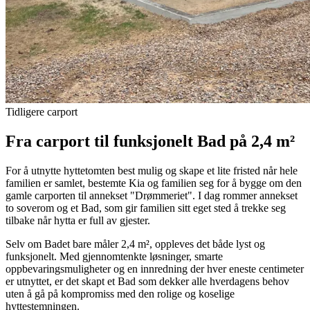
Tidligere carport
Fra carport til funksjonelt Bad på 2,4 m²
For å utnytte hyttetomten best mulig og skape et lite fristed når hele
familien er samlet, bestemte Kia og familien seg for å bygge om den
gamle carporten til annekset "Drømmeriet". I dag rommer annekset
to soverom og et Bad, som gir familien sitt eget sted å trekke seg
tilbake når hytta er full av gjester.
Selv om Badet bare måler 2,4 m², oppleves det både lyst og
funksjonelt. Med gjennomtenkte løsninger, smarte
oppbevaringsmuligheter og en innredning der hver eneste centimeter
er utnyttet, er det skapt et Bad som dekker alle hverdagens behov
uten å gå på kompromiss med den rolige og koselige
hyttestemningen.