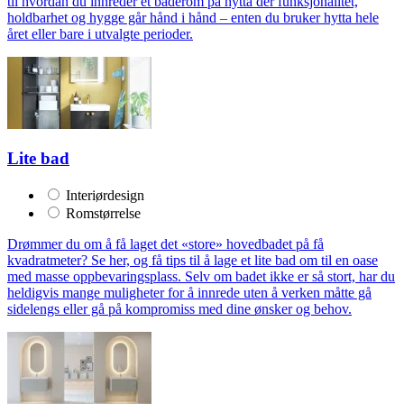
til hvordan du innreder et baderom på hytta der funksjonalitet,
holdbarhet og hygge går hånd i hånd – enten du bruker hytta hele
året eller bare i utvalgte perioder.
Lite bad
Interiørdesign
Romstørrelse
Drømmer du om å få laget det «store» hovedbadet på få
kvadratmeter? Se her, og få tips til å lage et lite bad om til en oase
med masse oppbevaringsplass. Selv om badet ikke er så stort, har du
heldigvis mange muligheter for å innrede uten å verken måtte gå
sidelengs eller gå på kompromiss med dine ønsker og behov.