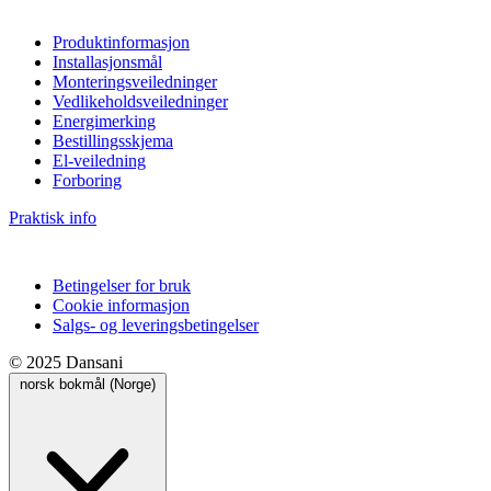
Produktinformasjon
Installasjonsmål
Monteringsveiledninger
Vedlikeholdsveiledninger
Energimerking
Bestillingsskjema
El-veiledning
Forboring
Praktisk info
Betingelser for bruk
Cookie informasjon
Salgs- og leveringsbetingelser
© 2025 Dansani
norsk bokmål (Norge)